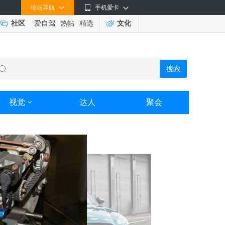
论坛导航
手机爱卡
社区
爱自驾
热帖
精选
文化
搜索
视觉
达人
聚会