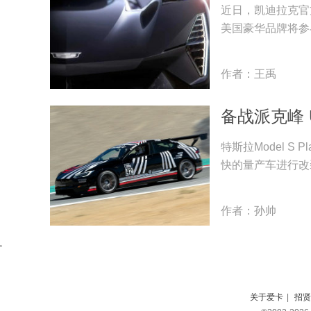
近日，凯迪拉克官
美国豪华品牌将参
作者：王禹
备战派克峰 Unp
特斯拉Model S 
快的量产车进行改
作者：孙帅
'
关于爱卡
|
招贤