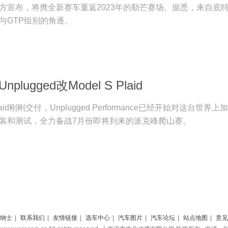
方宣布，将携全新赛车重返2023年的勒芒赛场。据悉，来自底
与GTP组别的角逐。
lugged改Model S Plaid
Plaid刚刚交付，Unplugged Performance已经开始对这台世界上
装和测试，全力备战7月份即将到来的派克峰爬山赛。
纳士
|
联系我们
|
友情链接
|
选车中心
|
汽车图片
|
汽车论坛
|
站点地图
|
意见