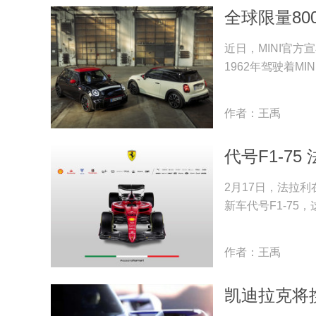
全球限量800
近日，MINI官方
1962年驾驶着M
作者：王禹
代号F1-75
2月17日，法拉
新车代号F1-75
作者：王禹
凯迪拉克将