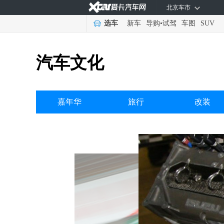
北京车市
选车
新车
导购
•
试驾
车图
SUV
汽车文化
嘉年华
旅行
改装