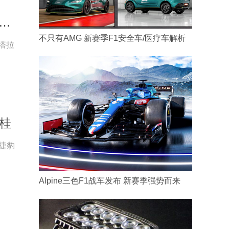
个越野技能分级标准发布 长城汽车“环塔欢乐周”燃擎启幕
不只有AMG 新赛季F1安全车/医疗车解析
塔拉
折桂
，捷豹
Alpine三色F1战车发布 新赛季强势而来