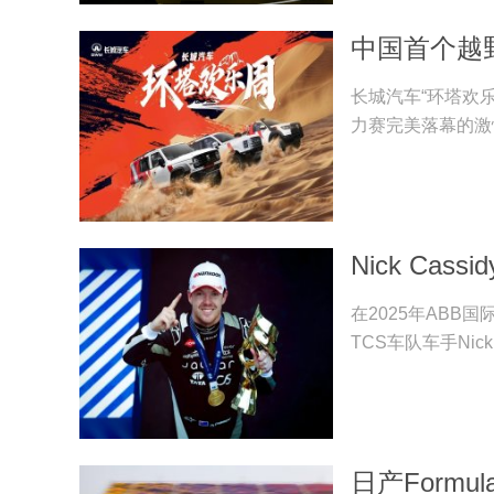
长城汽车“环塔欢
力赛完美落幕的激
Nick Ca
在2025年ABB
TCS车队车手Ni
日产Form