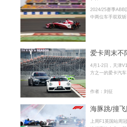
2024/25赛季
中两位车手双双斩
爱卡周末不
4月1-2日，天
方之一的爱卡汽车
作者：刘征
海豚跳/撞飞
上周F1英国站周