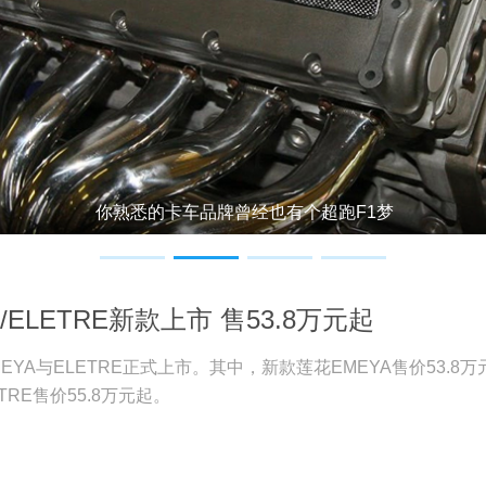
抵达欧洲 在罗马举行双赛程
不只有AMG 新赛季F
你熟悉的卡车品牌曾经也有个超跑F1梦
/ELETRE新款上市 售53.8万元起
MEYA与ELETRE正式上市。其中，新款莲花EMEYA售价53.8万
TRE售价55.8万元起。