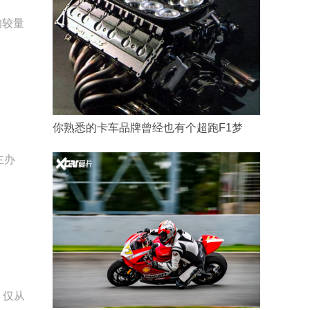
的较量
你熟悉的卡车品牌曾经也有个超跑F1梦
主办
，仅从