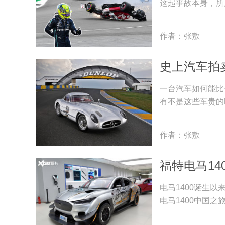
这起事故本身，所
作者：张敖
史上汽车拍卖
一台汽车如何能比
有不是这些车贵的
作者：张敖
福特电马14
电马1400诞生以
电马1400中国