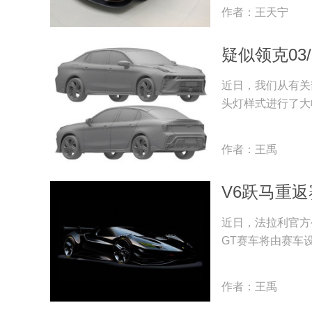
作者：王天宁
疑似领克03
近日，我们从有关
头灯样式进行了大
作者：王禹
V6跃马重返
近日，法拉利官方公
GT赛车将由赛车设计师
作者：王禹